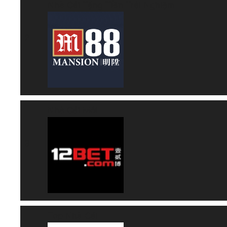
Nhà Cái Tặng Tiền Trải Nghiệm
2
Nhà Cái Mới
3
Top Nhà Cái