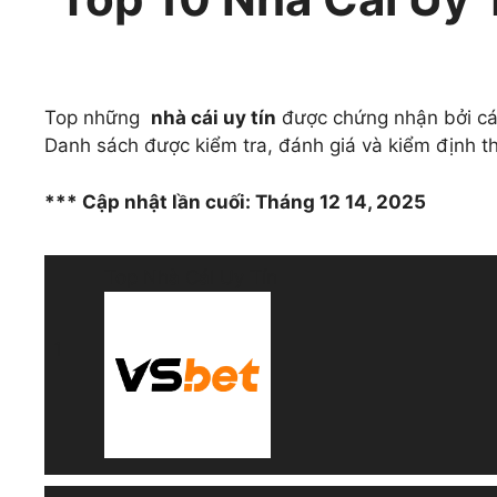
Top những
nhà cái uy tín
được chứng nhận bởi các
Danh sách được kiểm tra, đánh giá và kiểm định th
*** Cập nhật lần cuối: Tháng 12 14, 2025
Top Nhà Cái Uy Tín
1