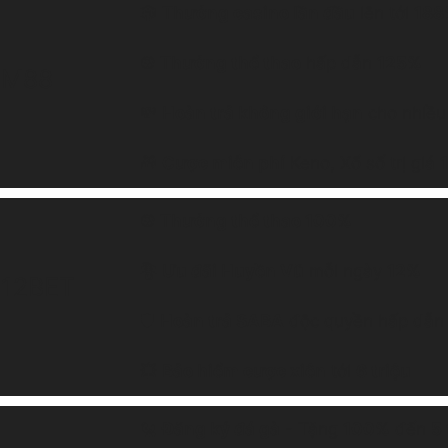
🎲
Thưởng casino lần đầu
lên tới
188
⚽
Thưởng thể thao
hấp dẫn
125%
M88
💸
Hoàn trả không giới hạn
cho nhiề
🎁
Cược miễn phí
Keno, Xổ số trị giá
⚽
Thưởng thể thao 100%
🐉
Ưu đãi Huyền Vũ
mỗi ngày
12%
12BET
🛡️
Hoàn trả SABA
độc quyền hấp dẫn
💥
Bảo hiểm cược xiên
tới
6 triệu
🐔
Đăng ký đá gà
- Tặng
100%
đến
5 