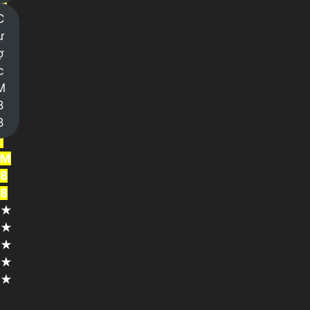
ả
C
i
ư
n
ợ
g
c
h
M
i
8
ệ
8
m
:
M
8
8
★
★
★
★
★